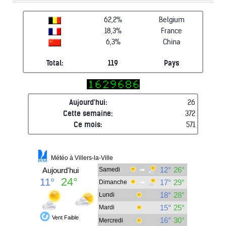
62,2%
Belgium
18,3%
France
6,3%
China
Total:
119
Pays
Aujourd'hui:
26
Cette semaine:
372
Ce mois:
571