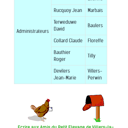
Rucquoy Jean
Marbais
Terweduwe
Baulers
David
Administrateurs
Collard Claude
Floreffe
Bauthier
Tilly
Roger
Devilers
Villers-
Jean-Marie
Perwin
Ecrire aux Amis du Petit Elevage de Villers-la-