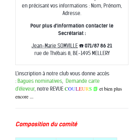
en précisant vos informations : Nom, Prénom,
Adresse.
Pour plus d'information contacter le
Secrétariat :
Jean-Marie SOMVILLE
☎️ 071/87 86 21
rue de Thébais 8, BE-1495 MELLERY
L'inscription à notre club vous donne accès
:
Bagues nominatives
,
Demande carte
C
O
U
L
E
U
R
S 📗
et bien plus
d'éleveur
, notre REVUE
encore ...
Composition du comité