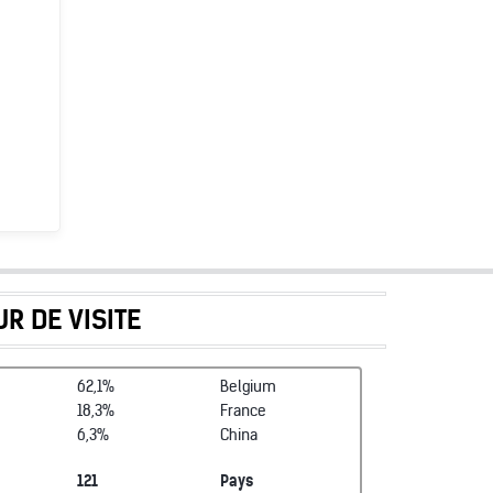
R DE VISITE
62,1%
Belgium
18,3%
France
6,3%
China
121
Pays