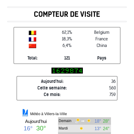
COMPTEUR DE VISITE
62,1%
Belgium
18,3%
France
6,4%
China
Total:
121
Pays
Aujourd'hui:
36
Cette semaine:
560
Ce mois:
759