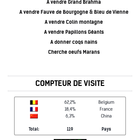
A vendre Grand Brahma
A vendre Fauve de Bourgogne & Bleu de Vienne
A vendre Colin montagne
A vendre Papillons Géants
A donner coqs nains
Cherche oeufs Marans
COMPTEUR DE VISITE
62,2%
Belgium
18,4%
France
6,3%
China
Total:
119
Pays