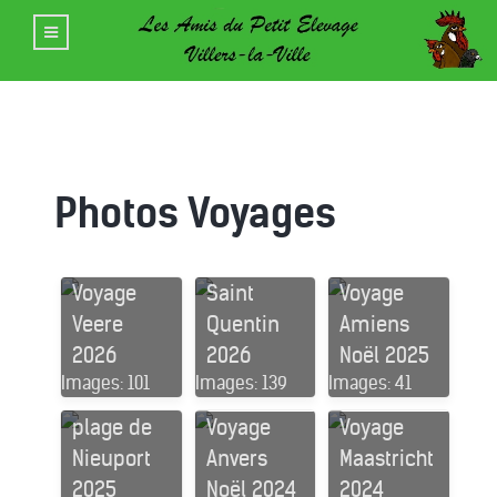
Photos Voyages
Voyage
Voyage
chocolater
Voyage
Saint
Voyage
ie Van
Veere
Quentin
Amiens
Nevel,
2026
2026
Noël 2025
croisière
Images: 101
Images: 139
Images: 41
sur l'Yser,
plage de
Voyage
Voyage
Nieuport
Anvers
Maastricht
2025
Noël 2024
2024