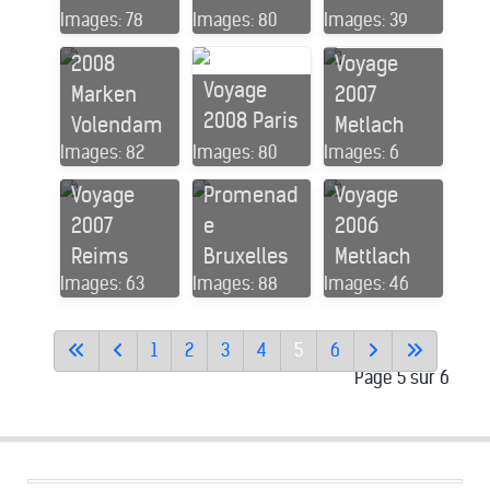
Images: 78
Images: 80
Images: 39
Voyage
2008
Voyage
Voyage
Marken
2007
2008 Paris
Volendam
Metlach
Voyage
Images: 82
Images: 80
Images: 6
2007
Voyage
Promenad
Voyage
2007
e
2006
Reims
Bruxelles
Mettlach
Images: 63
Images: 88
Images: 46
1
2
3
4
5
6
Page 5 sur 6