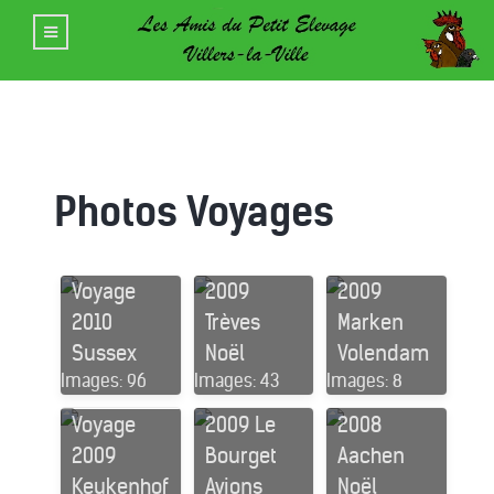
Photos Voyages
Voyage
Voyage
Voyage
2009
2009
2010
Trèves
Marken
Sussex
Noël
Volendam
Images: 96
Images: 43
Images: 8
Voyage
Voyage
Voyage
2009 Le
2008
2009
Bourget
Aachen
Keukenhof
Avions
Noël